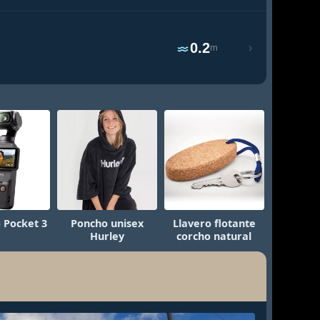
0.2
›
m
 Pocket 3
Poncho unisex
Llavero flotante
Hurley
corcho natural