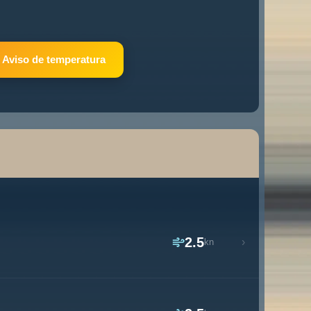
Aviso de temperatura
2.5
›
kn