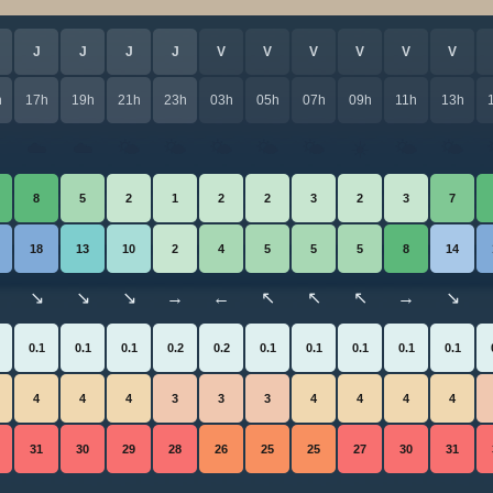
J
J
J
J
V
V
V
V
V
V
h
17h
19h
21h
23h
03h
05h
07h
09h
11h
13h
️
☁️
☁️
🌤️
🌤️
🌤️
🌤️
🌤️
☀️
🌤️
🌤️
8
5
2
1
2
2
3
2
3
7
18
13
10
2
4
5
5
5
8
14
↘
↘
↘
→
←
↖
↖
↖
→
↘
0.1
0.1
0.1
0.2
0.2
0.1
0.1
0.1
0.1
0.1
4
4
4
3
3
3
4
4
4
4
31
30
29
28
26
25
25
27
30
31