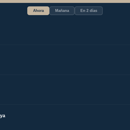
Ahora
Mañana
En 2 días
aya