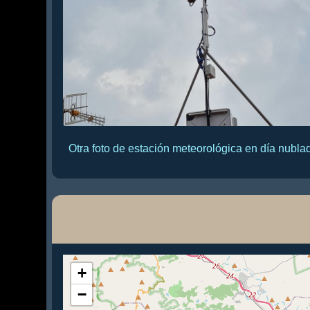
Otra foto de estación meteorológica en día nubla
+
−