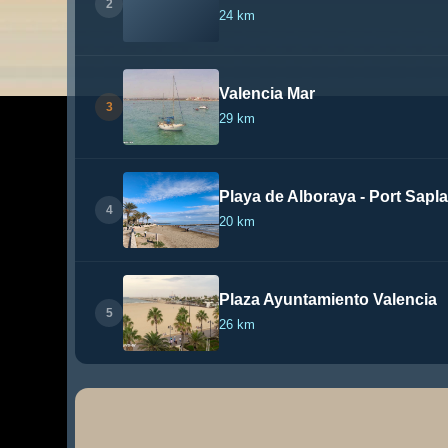
2
24 km
Valencia Mar
3
29 km
Playa de Alboraya - Port Sapl
4
20 km
Plaza Ayuntamiento Valencia
5
26 km