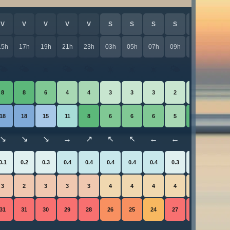
V
V
V
V
V
S
S
S
S
S
S
15h
17h
19h
21h
23h
03h
05h
07h
09h
11h
13h
🌤️
🌤️
☀️
🌤️
🌤️
☀️
☀️
☀️
🌤️
🌤️
☀️
8
8
6
4
4
3
3
3
2
3
7
18
18
15
11
8
6
6
6
5
8
15
↘
↘
↘
→
↗
↖
↖
←
←
↘
↘
0.1
0.2
0.3
0.4
0.4
0.4
0.4
0.4
0.3
0.3
0.3
3
2
3
3
3
4
4
4
4
4
3
31
31
30
29
28
26
25
24
27
31
32