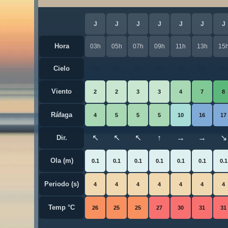
J
J
J
J
J
J
J
Hora
03h
05h
07h
09h
11h
13h
15
🌤️
🌤️
☁️
☁️
☁️
🌤️
☁
Cielo
Viento
2
2
3
3
4
7
8
Ráfaga
4
5
5
5
10
16
17
↖
↖
↖
↑
→
→
↘
Dir.
Ola (m)
0.1
0.1
0.1
0.1
0.1
0.1
0.1
Periodo (s)
4
4
4
4
4
4
4
Temp °C
26
25
25
27
30
31
31