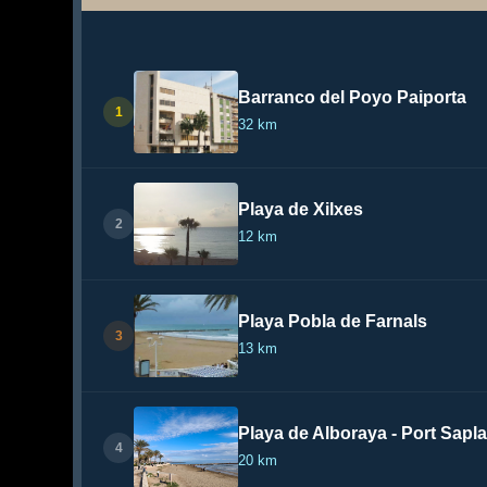
Barranco del Poyo Paiporta
1
32 km
Playa de Xilxes
2
12 km
Playa Pobla de Farnals
3
13 km
Playa de Alboraya - Port Sapl
4
20 km